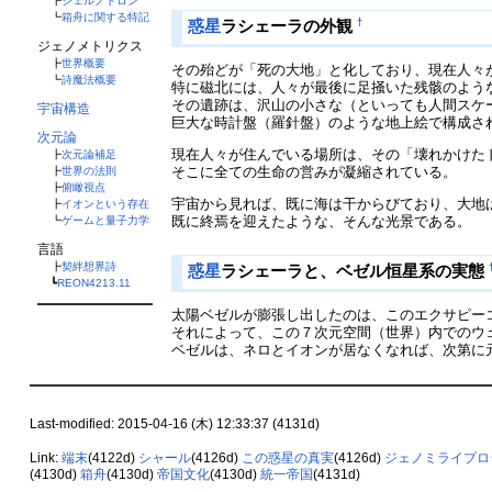
┣
シェルノトロン
┗
箱舟に関する特記
†
惑星
ラシェーラの外観
ジェノメトリクス
┣
世界概要
その殆どが「死の大地」と化しており、現在人々
┗
詩魔法概要
特に磁北には、人々が最後に足掻いた残骸のよう
その遺跡は、沢山の小さな（といっても人間スケ
宇宙構造
巨大な時計盤（羅針盤）のような地上絵で構成さ
次元論
現在人々が住んでいる場所は、その「壊れかけた
┣
次元論補足
そこに全ての生命の営みが凝縮されている。
┣
世界の法則
┣
俯瞰視点
宇宙から見れば、既に海は干からびており、大地
┣
イオンという存在
既に終焉を迎えたような、そんな光景である。
┗
ゲームと量子力学
言語
┣
契絆想界詩
惑星
ラシェーラと、ベゼル恒星系の実態
┗
REON4213.11
太陽ベゼルが膨張し出したのは、このエクサピー
それによって、この７次元空間（世界）内でのウ
ベゼルは、ネロとイオンが居なくなれば、次第に
Last-modified: 2015-04-16 (木) 12:33:37 (4131d)
Link:
端末
(4122d)
シャール
(4126d)
この惑星の真実
(4126d)
ジェノミライプロ
(4130d)
箱舟
(4130d)
帝国文化
(4130d)
統一帝国
(4131d)