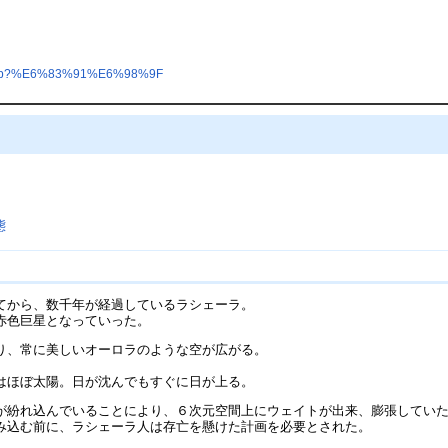
ex.php?%E6%83%91%E6%98%9F
態
てから、数千年が経過しているラシェーラ。
赤色巨星となっていった。
り、常に美しいオーロラのような空が広がる。
はほぼ太陽。日が沈んでもすぐに日が上る。
が紛れ込んでいることにより、６次元空間上にウェイトが出来、膨張してい
み込む前に、ラシェーラ人は存亡を懸けた計画を必要とされた。