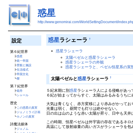
惑星
http://www.genomirai.com/WorldSettingDocument/ind
惑星
ラシェーラ
†
設定
惑星ラシェーラ
第６紀世界
┣
惑星
太陽ベゼルと惑星ラシェーラ
┣
統一帝国
惑星ラシェーラの外観
┣
景観と施設
惑星ラシェーラと、ベゼル恒星系の実
┣
生活様式
┣
帝国文化
†
太陽ベゼルと
惑星
ラシェーラ
┗
暦
第７紀世界
５紀末期に別
惑星
ラシェーラ人による侵略があっ
┣
箱舟
６紀が始まってからすぐ、太陽はみるみるうちに
┗
シャール
歴史
大気は青くなく、赤方変移により赤みがかってお
┣
この惑星の真実
光量は弱く、昼間でも灯りは絶やせない。
┣
ジェノミライ計画
日の出は山のような赤い太陽が昇り、日中も天井
┗
カノンの真実
この時期、恒星ベゼルは外宇宙の存在であるネロ
詩魔法媒体
高温にして放射線量の高いガスがラシェーラを包
┣
ジェノム