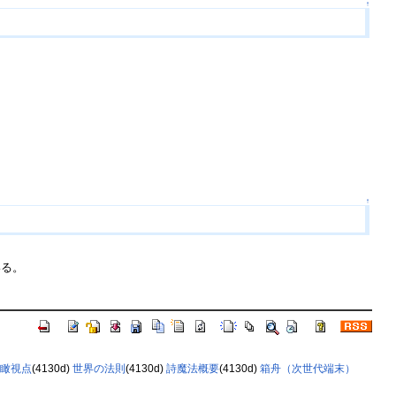
↑
↑
いる。
瞰視点
(4130d)
世界の法則
(4130d)
詩魔法概要
(4130d)
箱舟（次世代端末）