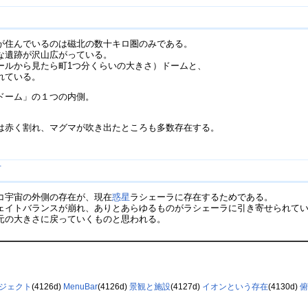
が住んでいるのは磁北の数十キロ圏のみである。
な遺跡が沢山広がっている。
ールから見たら町1つ分くらいの大きさ）ドームと、
れている。
ドーム」の１つの内側。
は赤く割れ、マグマが吹き出たところも多数存在する。
†
コ宇宙の外側の存在が、現在
惑星
ラシェーラに存在するためである。
ェイトバランスが崩れ、ありとあらゆるものがラシェーラに引き寄せられて
元の大きさに戻っていくものと思われる。
ジェクト
(4126d)
MenuBar
(4126d)
景観と施設
(4127d)
イオンという存在
(4130d)
俯