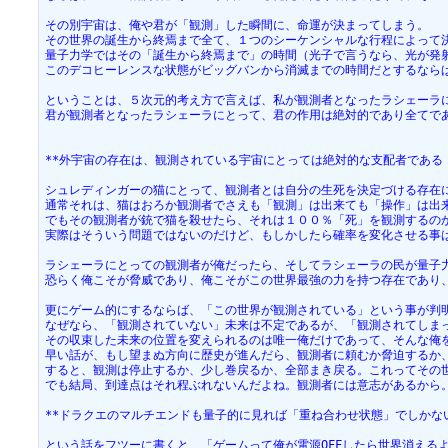
その別宇宙は、俺や君が「観測」した瞬間に、命運が決まってしまう。
その世界の誕生から終焉まで全て、１つのシーケンシャルな行程によって
量子力学ではその「誕生から終焉まで」の時間（光子で言うなら、光が発
このデコヒーレンスな状態がビッグバンから消滅までの時間だとするなら
ということは、５次元的考え方で言えば、私が観測者となったラシェーラ
君が観測者となったラシェーラにとって、君の作用は絶対的であり全てで
**外宇宙の存在は、観測されている宇宙にとっては絶対的な支配者である [#u
シュレディンガーの猫にとって、観測者とは自分の生死を決定づける存在
通常それは、猫はおろか観測者でさえも「観測」は出来ても「操作」は出
でもその観測者が銃で猫を殺せたら、それは１００％「死」を観測するの
実際はそういう問題ではないのだけど、もしかしたら確率を変化させる事
ラシェーラにとっての観測者が俺だったら、そしてラシェーラの民が量子
恐らく俺こそが脅威であり、俺こそがこの世界最強の力を持つ存在であり
更にゲーム的にするならば、「この世界が観測されている」という事が判
なぜなら、「観測されていない」未来は不定であるが、「観測されてしま
その収束した未来の位置を変えられるのは唯一俺だけであって、そんな俺
早い話が、もし望まぬ方向に歴史が進んだら、観測者に頼むか脅迫するか、
すると、観測は停止するか、少し巻戻るか、全部まき戻る。これってその
でも結局、到達点はそれ程ぶれないんだよね。観測者には意志があるから
**ドラクエのマルチエンドも量子的に見れば「重ね合わせ状態」でしかないわけ
という話をフツーに書くと、「ゲームって俺が電源OFFしたら世界消える