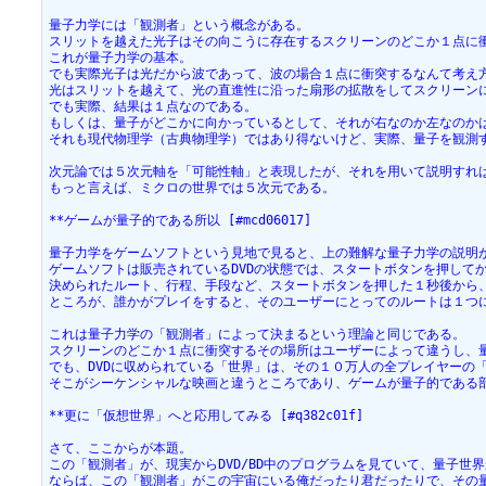
量子力学には「観測者」という概念がある。
スリットを越えた光子はその向こうに存在するスクリーンのどこか１点に
これが量子力学の基本。
でも実際光子は光だから波であって、波の場合１点に衝突するなんて考え
光はスリットを越えて、光の直進性に沿った扇形の拡散をしてスクリーン
でも実際、結果は１点なのである。
もしくは、量子がどこかに向かっているとして、それが右なのか左なのか
それも現代物理学（古典物理学）ではあり得ないけど、実際、量子を観測
次元論では５次元軸を「可能性軸」と表現したが、それを用いて説明すれ
もっと言えば、ミクロの世界では５次元である。
**ゲームが量子的である所以 [#mcd06017]
量子力学をゲームソフトという見地で見ると、上の難解な量子力学の説明
ゲームソフトは販売されているDVDの状態では、スタートボタンを押して
決められたルート、行程、手段など、スタートボタンを押した１秒後から
ところが、誰かがプレイをすると、そのユーザーにとってのルートは１つ
これは量子力学の「観測者」によって決まるという理論と同じである。
スクリーンのどこか１点に衝突するその場所はユーザーによって違うし、
でも、DVDに収められている「世界」は、その１０万人の全プレイヤーの
そこがシーケンシャルな映画と違うところであり、ゲームが量子的である
**更に「仮想世界」へと応用してみる [#q382c01f]
さて、ここからが本題。
この「観測者」が、現実からDVD/BD中のプログラムを見ていて、量子世界
ならば、この「観測者」がこの宇宙にいる俺だったり君だったりで、その